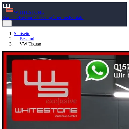
WHITE
STONE
Startseite
Bestand
Zulassung
Über uns
Kontakt
Startseite
Bestand
VW Tiguan