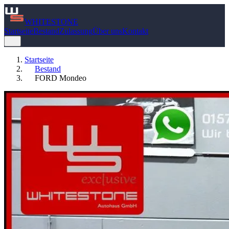
WHITE
STONE
Startseite
Bestand
Zulassung
Über uns
Kontakt
Startseite
Bestand
FORD Mondeo