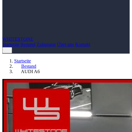
WHITE
STONE
Startseite
Bestand
Zulassung
Über uns
Kontakt
Startseite
Bestand
AUDI A6